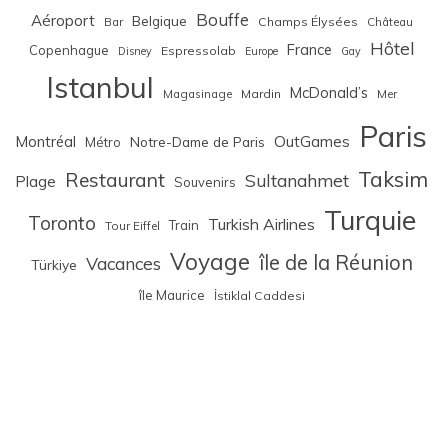
Bouffe
Aéroport
Belgique
Bar
Champs Élysées
Château
Hôtel
France
Copenhague
Espressolab
Disney
Europe
Gay
Istanbul
McDonald’s
Magasinage
Mardin
Mer
Paris
Montréal
OutGames
Notre-Dame de Paris
Métro
Taksim
Restaurant
Sultanahmet
Plage
Souvenirs
Turquie
Toronto
Turkish Airlines
Train
Tour Eiffel
Voyage
île de la Réunion
Vacances
Türkiye
île Maurice
İstiklal Caddesi