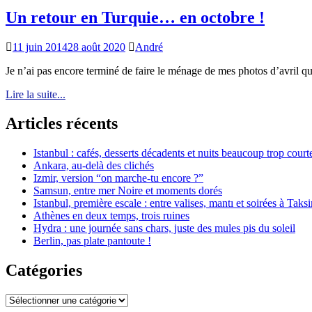
Un retour en Turquie… en octobre !
11 juin 2014
28 août 2020
André
Je n’ai pas encore terminé de faire le ménage de mes photos d’avril q
Lire la suite...
Articles récents
Istanbul : cafés, desserts décadents et nuits beaucoup trop court
Ankara, au-delà des clichés
Izmir, version “on marche-tu encore ?”
Samsun, entre mer Noire et moments dorés
Istanbul, première escale : entre valises, mantı et soirées à Taks
Athènes en deux temps, trois ruines
Hydra : une journée sans chars, juste des mules pis du soleil
Berlin, pas plate pantoute !
Catégories
Catégories