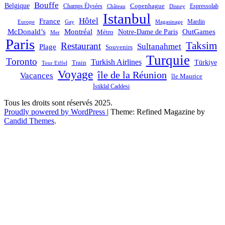
Bouffe
Belgique
Champs Élysées
Copenhague
Espressolab
Château
Disney
Istanbul
Hôtel
France
Mardin
Magasinage
Europe
Gay
OutGames
McDonald’s
Montréal
Notre-Dame de Paris
Métro
Mer
Paris
Taksim
Restaurant
Sultanahmet
Plage
Souvenirs
Turquie
Toronto
Turkish Airlines
Türkiye
Train
Tour Eiffel
Voyage
île de la Réunion
Vacances
île Maurice
İstiklal Caddesi
Tous les droits sont réservés 2025.
Proudly powered by WordPress
|
Theme: Refined Magazine by
Candid Themes
.