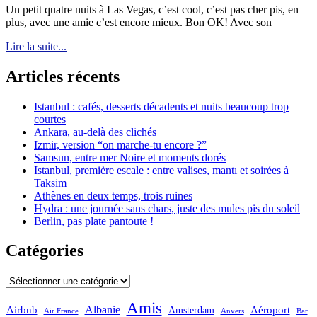
Un petit quatre nuits à Las Vegas, c’est cool, c’est pas cher pis, en
plus, avec une amie c’est encore mieux. Bon OK! Avec son
Lire la suite...
Articles récents
Istanbul : cafés, desserts décadents et nuits beaucoup trop
courtes
Ankara, au-delà des clichés
Izmir, version “on marche-tu encore ?”
Samsun, entre mer Noire et moments dorés
Istanbul, première escale : entre valises, mantı et soirées à
Taksim
Athènes en deux temps, trois ruines
Hydra : une journée sans chars, juste des mules pis du soleil
Berlin, pas plate pantoute !
Catégories
Catégories
Amis
Albanie
Aéroport
Airbnb
Amsterdam
Bar
Air France
Anvers