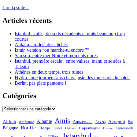
Lire la suite...
Articles récents
Istanbul : cafés, desserts décadents et nuits beaucoup trop
courtes
Ankara, au-delà des clichés
Izmir, version “on marche-tu encore ?”
Samsun, entre mer Noire et moments dorés
Istanbul, première escale : entre valises, mantı et soirées à
Taksim
Athènes en deux temps, trois ruines
Hydra : une journée sans chars, juste des mules pis du soleil
Berlin, pas plate pantoute !
Catégories
Catégories
Amis
Albanie
Aéroport
Airbnb
Amsterdam
Bar
Air France
Anvers
Bouffe
Belgique
Champs Élysées
Copenhague
Espressolab
Château
Disney
Istanbul