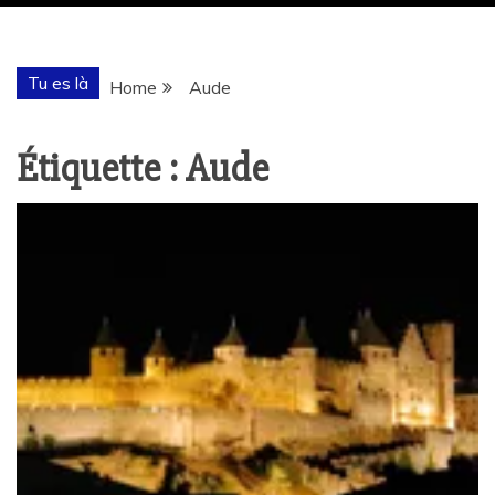
Tu es là
Home
Aude
Étiquette :
Aude