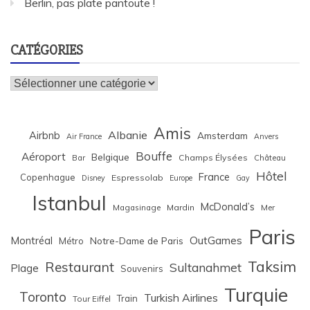
Berlin, pas plate pantoute !
CATÉGORIES
Catégories
Amis
Albanie
Airbnb
Amsterdam
Air France
Anvers
Bouffe
Aéroport
Belgique
Bar
Champs Élysées
Château
Hôtel
France
Copenhague
Espressolab
Disney
Europe
Gay
Istanbul
McDonald’s
Magasinage
Mardin
Mer
Paris
Montréal
OutGames
Notre-Dame de Paris
Métro
Taksim
Restaurant
Sultanahmet
Plage
Souvenirs
Turquie
Toronto
Turkish Airlines
Train
Tour Eiffel