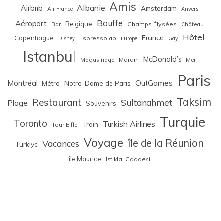
Amis
Albanie
Airbnb
Amsterdam
Air France
Anvers
Bouffe
Aéroport
Belgique
Bar
Champs Élysées
Château
Hôtel
France
Copenhague
Espressolab
Disney
Europe
Gay
Istanbul
McDonald’s
Magasinage
Mardin
Mer
Paris
Montréal
OutGames
Notre-Dame de Paris
Métro
Taksim
Restaurant
Sultanahmet
Plage
Souvenirs
Turquie
Toronto
Turkish Airlines
Train
Tour Eiffel
Voyage
île de la Réunion
Vacances
Türkiye
île Maurice
İstiklal Caddesi