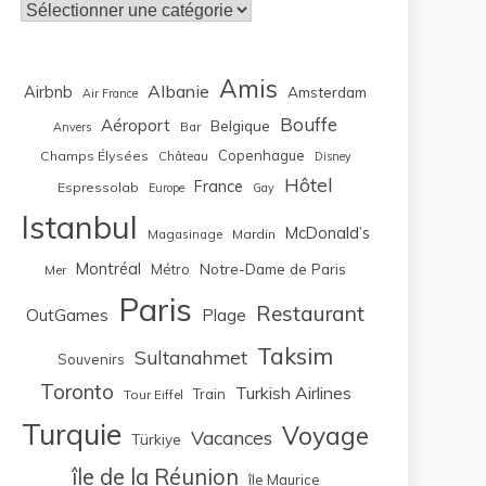
Catégories
Amis
Albanie
Airbnb
Amsterdam
Air France
Bouffe
Aéroport
Belgique
Bar
Anvers
Copenhague
Champs Élysées
Château
Disney
Hôtel
France
Espressolab
Europe
Gay
Istanbul
McDonald’s
Magasinage
Mardin
Montréal
Notre-Dame de Paris
Métro
Mer
Paris
Restaurant
OutGames
Plage
Taksim
Sultanahmet
Souvenirs
Toronto
Turkish Airlines
Train
Tour Eiffel
Turquie
Voyage
Vacances
Türkiye
île de la Réunion
île Maurice