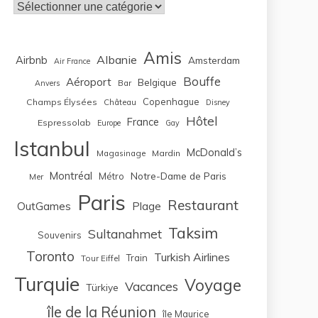
Catégories
Amis
Albanie
Airbnb
Amsterdam
Air France
Bouffe
Aéroport
Belgique
Bar
Anvers
Copenhague
Champs Élysées
Château
Disney
Hôtel
France
Espressolab
Europe
Gay
Istanbul
McDonald’s
Magasinage
Mardin
Montréal
Notre-Dame de Paris
Métro
Mer
Paris
Restaurant
OutGames
Plage
Taksim
Sultanahmet
Souvenirs
Toronto
Turkish Airlines
Train
Tour Eiffel
Turquie
Voyage
Vacances
Türkiye
île de la Réunion
île Maurice