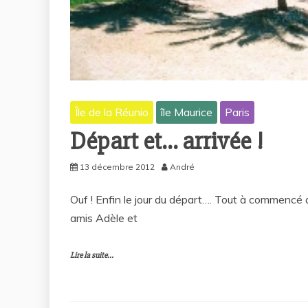
Île de la Réunio
île Maurice
Paris
Départ et… arrivée !
13 décembre 2012
André
Ouf ! Enfin le jour du départ…. Tout à commencé
amis Adèle et
Lire la suite...