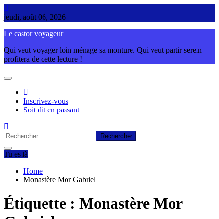
Skip
to
jeudi, août 06, 2026
content
Le castor voyageur
Qui veut voyager loin ménage sa monture. Qui veut partir serein
profitera de cette lecture !
Inscrivez-vous
Soit dit en passant
Rechercher :
Tu es là
Home
Monastère Mor Gabriel
Étiquette :
Monastère Mor