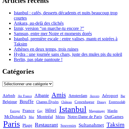
Articles récents
Istanbul : cafés, desserts décadents et nuits beaucoup trop
courtes
Ankara, au-delà des clichés
Izmir, version “on marche-tu encore ?”
Samsun, entre mer Noire et moments dorés
Istanbul, première escale : entre valises, mantı et soirées à
Taksim
Athènes en deux temps, trois ruines
Hydra : une journée sans chars, juste des mules pis du soleil
Berlin, pas plate pantoute !
Catégories
Catégories
Amis
Albanie
Aéroport
Airbnb
Amsterdam
Bar
Air France
Anvers
Bouffe
Belgique
Champs Élysées
Copenhague
Espressolab
Château
Disney
Istanbul
Hôtel
France
Mardin
Magasinage
Europe
Gay
OutGames
McDonald’s
Montréal
Notre-Dame de Paris
Métro
Mer
Paris
Taksim
Restaurant
Sultanahmet
Plage
Souvenirs