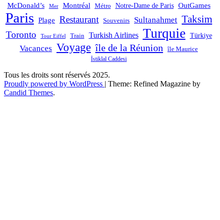
OutGames
McDonald’s
Montréal
Notre-Dame de Paris
Métro
Mer
Paris
Taksim
Restaurant
Sultanahmet
Plage
Souvenirs
Turquie
Toronto
Turkish Airlines
Türkiye
Train
Tour Eiffel
Voyage
île de la Réunion
Vacances
île Maurice
İstiklal Caddesi
Tous les droits sont réservés 2025.
Proudly powered by WordPress
|
Theme: Refined Magazine by
Candid Themes
.