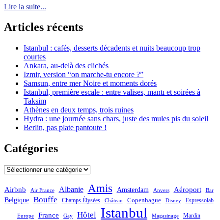
Lire la suite...
Articles récents
Istanbul : cafés, desserts décadents et nuits beaucoup trop
courtes
Ankara, au-delà des clichés
Izmir, version “on marche-tu encore ?”
Samsun, entre mer Noire et moments dorés
Istanbul, première escale : entre valises, mantı et soirées à
Taksim
Athènes en deux temps, trois ruines
Hydra : une journée sans chars, juste des mules pis du soleil
Berlin, pas plate pantoute !
Catégories
Catégories
Amis
Albanie
Aéroport
Airbnb
Amsterdam
Bar
Air France
Anvers
Bouffe
Belgique
Champs Élysées
Copenhague
Espressolab
Château
Disney
Istanbul
Hôtel
France
Mardin
Magasinage
Europe
Gay