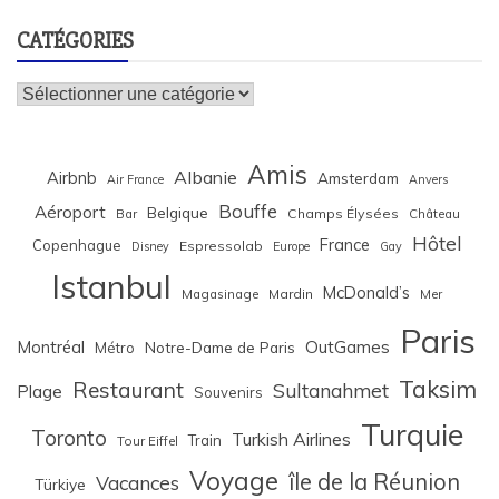
CATÉGORIES
Catégories
Amis
Albanie
Airbnb
Amsterdam
Air France
Anvers
Bouffe
Aéroport
Belgique
Bar
Champs Élysées
Château
Hôtel
France
Copenhague
Espressolab
Disney
Europe
Gay
Istanbul
McDonald’s
Magasinage
Mardin
Mer
Paris
Montréal
OutGames
Notre-Dame de Paris
Métro
Taksim
Restaurant
Sultanahmet
Plage
Souvenirs
Turquie
Toronto
Turkish Airlines
Train
Tour Eiffel
Voyage
île de la Réunion
Vacances
Türkiye