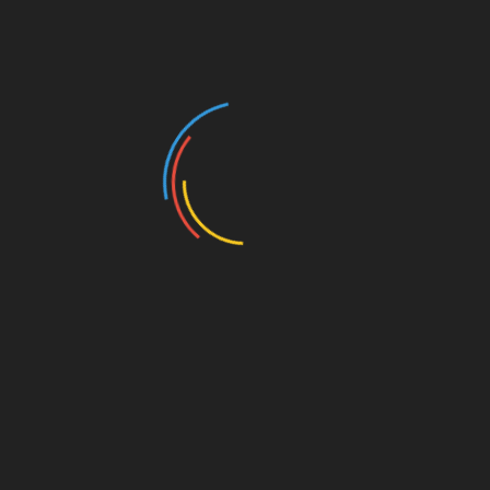
ion vers le métro, pour me rendre à l’hôtel. Une chance que la
, pour le trajet… Car moi et le turc ça fait deux. Me voilà à
 j’embarque dans le métro, jusqu’à la station de transit vers le
tel. mais, rien n’est facile, quand tu comprend rien de la
ifficile mais, le turc encore plus. Bref, je montre ma carte à
ndiquer le chemin à suivre.
re immédiatement une bouteille d’eau (quel service). Un autre
ntre ma chambre qui est situé au 4e étage. Ouf… Elle est
is le voir c’est une autre chose.
ntours. De nombreux restaurants, ce n’est pas le choix qui
e leurs menus… mais, ce soir, je mange vite faite! merci
e j’avais remarqué en sortant du tramway et, vu qu’il